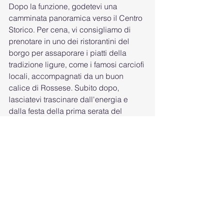
Dopo la funzione, godetevi una 
camminata panoramica verso il Centro 
Storico. Per cena, vi consigliamo di 
prenotare in uno dei ristorantini del 
borgo per assaporare i piatti della 
tradizione ligure, come i famosi carciofi 
locali, accompagnati da un buon 
calice di Rossese. Subito dopo, 
lasciatevi trascinare dall'energia e 
dalla festa della prima serata del 
Perinaldo Festival, passeggiando tra i 
vicoli animati dagli artisti. Sarà il modo 
perfetto per concludere il weekend!
Eventi
News