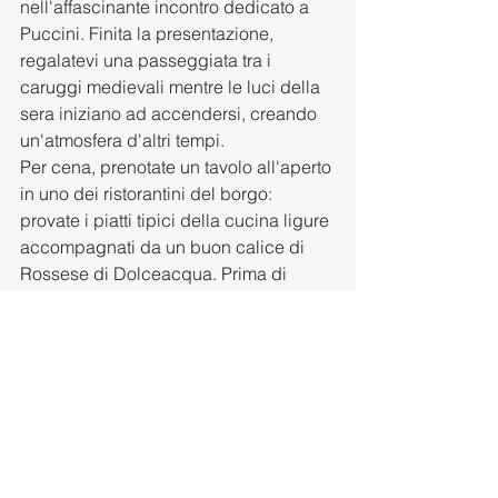
nell'affascinante incontro dedicato a 
Puccini. Finita la presentazione, 
regalatevi una passeggiata tra i 
caruggi medievali mentre le luci della 
sera iniziano ad accendersi, creando 
un'atmosfera d'altri tempi.
Per cena, prenotate un tavolo all'aperto 
in uno dei ristorantini del borgo: 
provate i piatti tipici della cucina ligure 
accompagnati da un buon calice di 
Rossese di Dolceacqua. Prima di 
dirigervi verso l'Osservatorio, date 
un'occhiata veloce allo smartphone su 
flyorbita.com
 per la conferma del 
meteo. Infine, stendete un plaid in un 
punto panoramico o accomodatevi 
all'Osservatorio per godervi lo 
spettacolo del cielo: esprimere un 
desiderio sotto la scia di una stella 