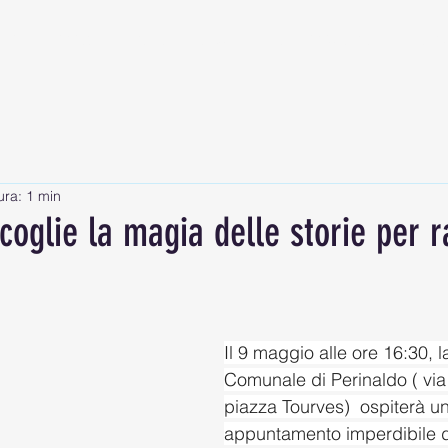
ME
SERVIZI
PRODOTTI LOCALI
L'OSSERVATORIO
STORI
ura: 1 min
coglie la magia delle storie per r
Il 9 maggio alle ore 16:30, l
Comunale di Perinaldo ( via
piazza Tourves)  ospiterà un
appuntamento imperdibile de