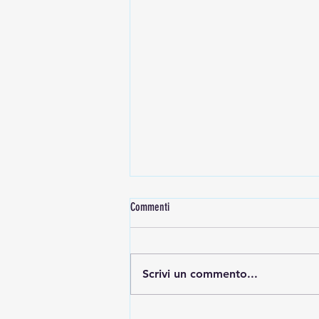
Commenti
Scrivi un commento...
Il Giro dei Santuari: Perinaldo si