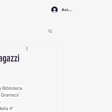
Accedi
A
CONTATTI
NEWS
agazzi
a Biblioteca 
 Gramsci/ 
 
lla 4ª 