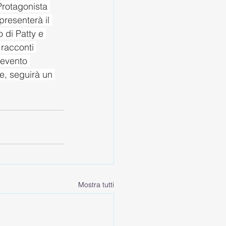
rotagonista 
resenterà il 
 di Patty e 
 racconti 
’evento 
e, seguirà un 
Mostra tutti